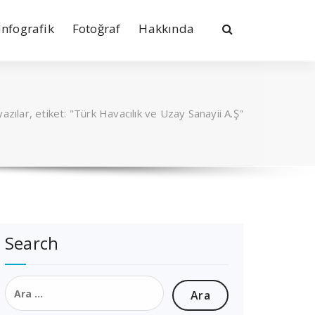
İnfografik
Fotoğraf
Hakkında
azılar, etiket: "Türk Havacılık ve Uzay Sanayii A.Ş"
Search
Arama: