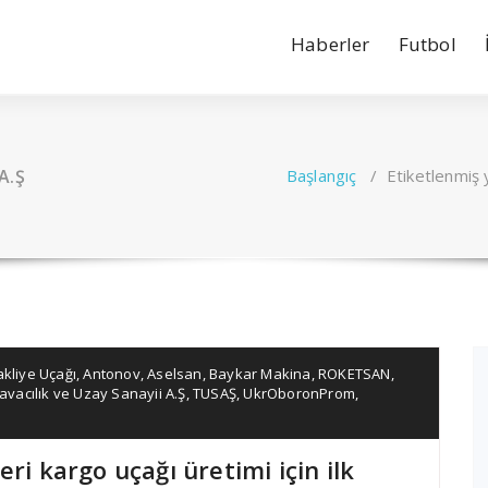
Haberler
Futbol
 A.Ş
Başlangıç
/
Etiketlenmiş y
kliye Uçağı
,
Antonov
,
Aselsan
,
Baykar Makina
,
ROKETSAN
,
avacılık ve Uzay Sanayii A.Ş
,
TUSAŞ
,
UkrOboronProm
,
ri kargo uçağı üretimi için ilk