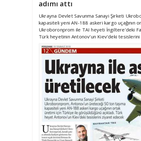
adımı attı
Ukrayna Devlet Savunma Sanayi Şirketi Ukrob
kapasiteli yeni AN-188 askeri kargo uçağının ort
Ukroboronprom ile TAI heyeti İngiltere’deki Fa
Türk heyetinin Antonov’un Kiev’deki tesislerini z