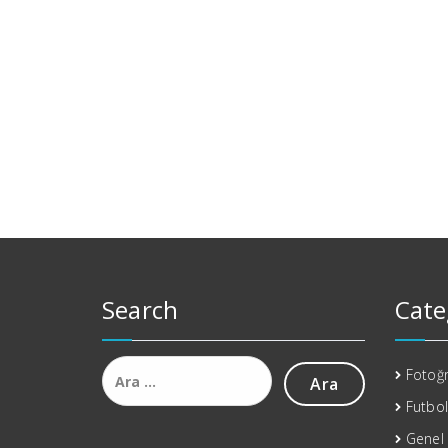
Search
Cate
Arama:
Fotoğr
Futbol
Genel