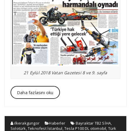
21 Eylül 2018 Vatan Gazetesi 8 ve 9. sayfa
Daha fazlasını oku
ilkerakgungor
Haberler
Bayraktar TB2 SİHA
,
Solotürk
,
Teknofest İstanbul
,
Tesla P100 DL otomobil
,
Türk