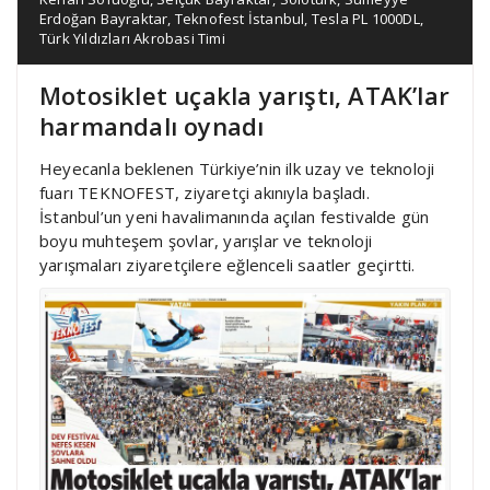
Erdoğan Bayraktar
,
Teknofest İstanbul
,
Tesla PL 1000DL
,
Türk Yıldızları Akrobasi Timi
Motosiklet uçakla yarıştı, ATAK’lar
harmandalı oynadı
Heyecanla beklenen Türkiye’nin ilk uzay ve teknoloji
fuarı TEKNOFEST, ziyaretçi akınıyla başladı.
İstanbul’un yeni havalimanında açılan festivalde gün
boyu muhteşem şovlar, yarışlar ve teknoloji
yarışmaları ziyaretçilere eğlenceli saatler geçirtti.