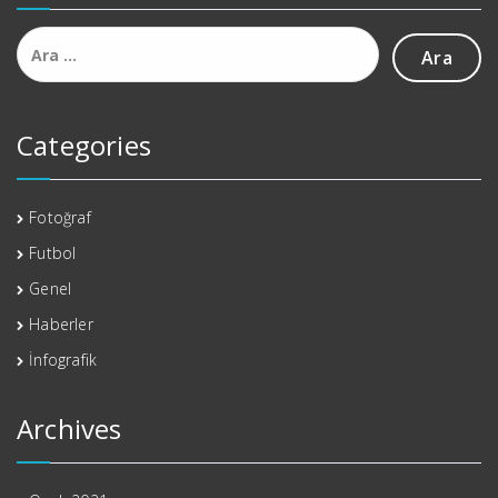
Arama:
Categories
Fotoğraf
Futbol
Genel
Haberler
İnfografik
Archives