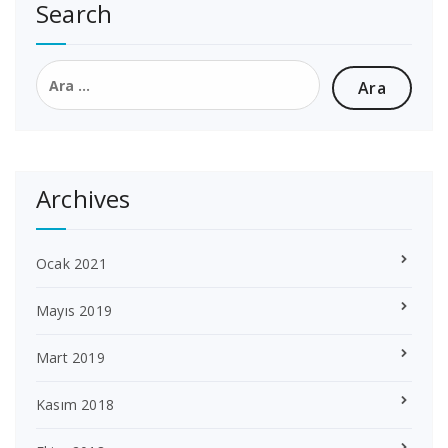
Search
Arama:
Archives
Ocak 2021
Mayıs 2019
Mart 2019
Kasım 2018