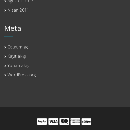
Ağustos 2013
Nisan 2011
Meta
Oturum aç
Kayıt akışı
Yorum akışı
WordPress.org