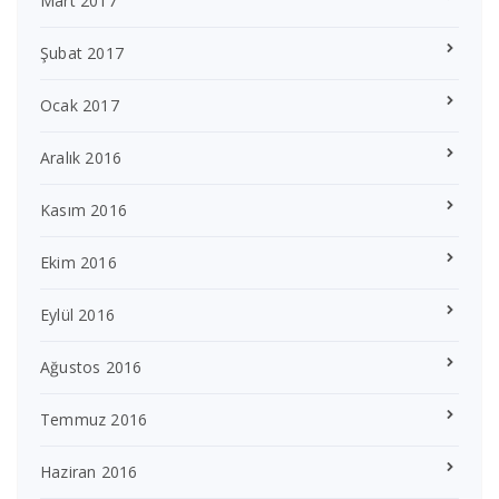
Mart 2017
Şubat 2017
Ocak 2017
Aralık 2016
Kasım 2016
Ekim 2016
Eylül 2016
Ağustos 2016
Temmuz 2016
Haziran 2016