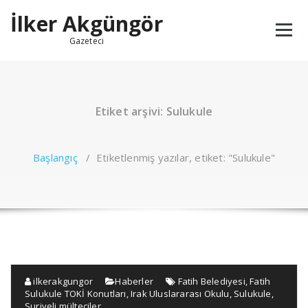
İçeriğe
İlker Akgüngör
geç
Gazeteci
Etiket arşivi: Sulukule
Başlangıç
/
Etiketlenmiş yazılar, etiket: "Sulukule"
ilkerakgungor
Haberler
Fatih Belediyesi
,
Fatih
Sulukule TOKİ Konutları
,
Irak Uluslararası Okulu
,
Sulukule
,
Suriyeli mülteciler