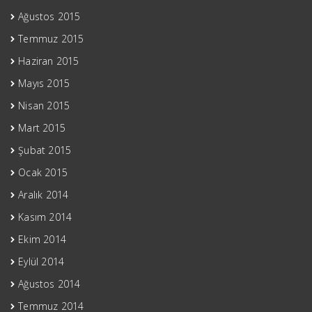
Ağustos 2015
Temmuz 2015
Haziran 2015
Mayıs 2015
Nisan 2015
Mart 2015
Şubat 2015
Ocak 2015
Aralık 2014
Kasım 2014
Ekim 2014
Eylül 2014
Ağustos 2014
Temmuz 2014