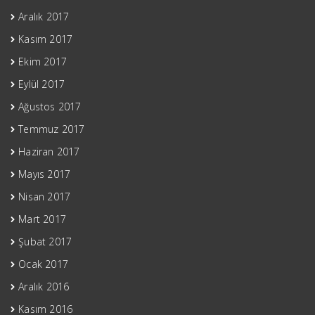
Aralık 2017
Kasım 2017
Ekim 2017
Eylül 2017
Ağustos 2017
Temmuz 2017
Haziran 2017
Mayıs 2017
Nisan 2017
Mart 2017
Şubat 2017
Ocak 2017
Aralık 2016
Kasım 2016