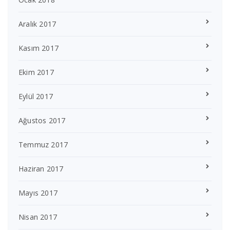
Aralık 2017
Kasım 2017
Ekim 2017
Eylül 2017
Ağustos 2017
Temmuz 2017
Haziran 2017
Mayıs 2017
Nisan 2017