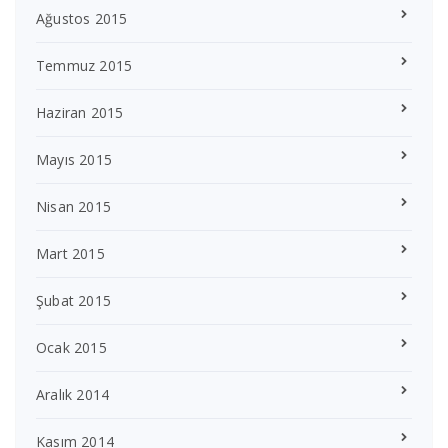
Ağustos 2015
Temmuz 2015
Haziran 2015
Mayıs 2015
Nisan 2015
Mart 2015
Şubat 2015
Ocak 2015
Aralık 2014
Kasım 2014