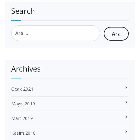
Search
Arama:
Archives
Ocak 2021
Mayıs 2019
Mart 2019
Kasım 2018