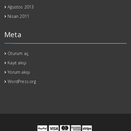
Ağustos 2013
Nisan 2011
Meta
Oturum aç
Kayıt akışı
Yorum akışı
WordPress.org