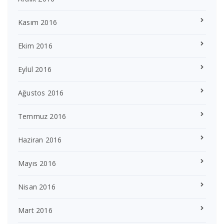
Kasım 2016
Ekim 2016
Eylül 2016
Ağustos 2016
Temmuz 2016
Haziran 2016
Mayıs 2016
Nisan 2016
Mart 2016