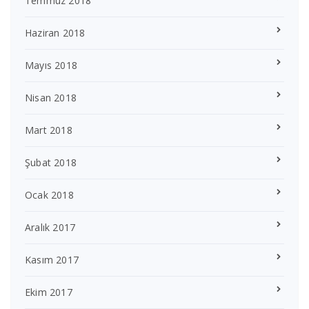
Temmuz 2018
Haziran 2018
Mayıs 2018
Nisan 2018
Mart 2018
Şubat 2018
Ocak 2018
Aralık 2017
Kasım 2017
Ekim 2017