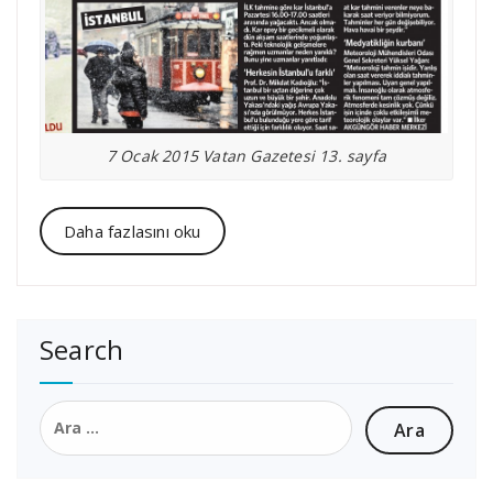
7 Ocak 2015 Vatan Gazetesi 13. sayfa
Daha fazlasını oku
Search
Arama: