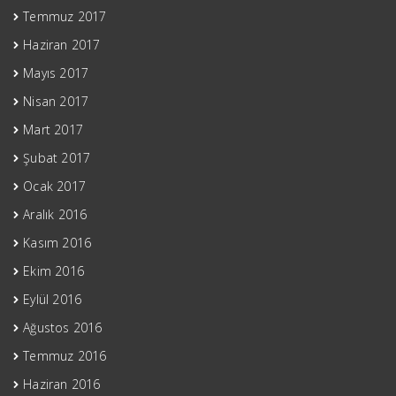
Temmuz 2017
Haziran 2017
Mayıs 2017
Nisan 2017
Mart 2017
Şubat 2017
Ocak 2017
Aralık 2016
Kasım 2016
Ekim 2016
Eylül 2016
Ağustos 2016
Temmuz 2016
Haziran 2016