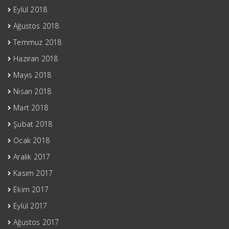
Eylül 2018
Ağustos 2018
Temmuz 2018
Haziran 2018
Mayıs 2018
Nisan 2018
Mart 2018
Şubat 2018
Ocak 2018
Aralık 2017
Kasım 2017
Ekim 2017
Eylül 2017
Ağustos 2017