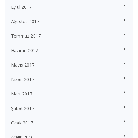
Eylül 2017
Ağustos 2017
Temmuz 2017
Haziran 2017
Mayıs 2017
Nisan 2017
Mart 2017
Şubat 2017
Ocak 2017
Aralık 2016