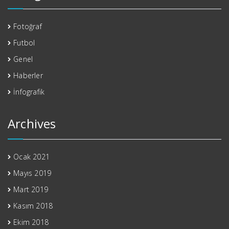
Fotoğraf
Futbol
Genel
Haberler
İnfografik
Archives
Ocak 2021
Mayıs 2019
Mart 2019
Kasım 2018
Ekim 2018