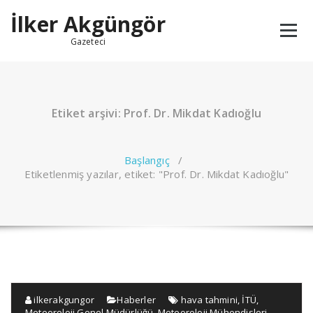
İçeriğe
İlker Akgüngör
geç
Gazeteci
Etiket arşivi: Prof. Dr. Mikdat Kadıoğlu
Başlangıç
/
Etiketlenmiş yazılar, etiket: "Prof. Dr. Mikdat Kadıoğlu"
ilkerakgungor
Haberler
hava tahmini
,
İTÜ
,
Meteoroloji Genel Müdürlüğü
,
Meteoroloji Mühendisleri