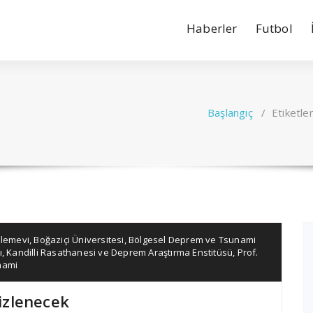
Haberler
Futbol
Başlangıç
/
Etiketle
zlemevi
,
Boğaziçi Üniversitesi
,
Bölgesel Deprem ve Tsunami
ı
,
Kandilli Rasathanesi ve Deprem Araştırma Enstitüsü
,
Prof.
nami
izlenecek