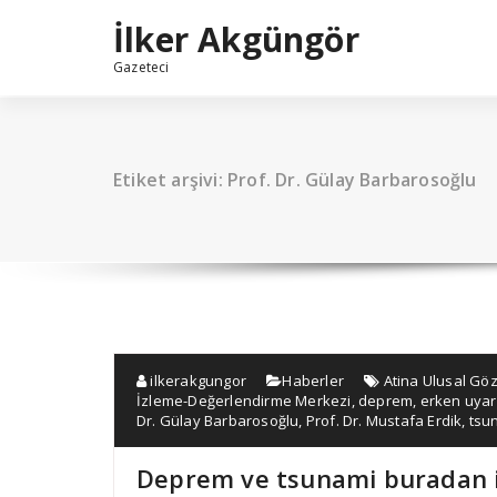
İçeriğe
İlker Akgüngör
geç
Gazeteci
Etiket arşivi: Prof. Dr. Gülay Barbarosoğlu
ilkerakgungor
Haberler
Atina Ulusal Gö
İzleme-Değerlendirme Merkezi
,
deprem
,
erken uyar
Dr. Gülay Barbarosoğlu
,
Prof. Dr. Mustafa Erdik
,
tsu
Deprem ve tsunami buradan 