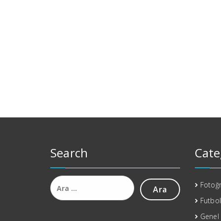
Search
Cate
Arama:
Fotoğr
Futbol
Genel