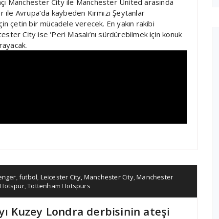
açı Manchester City ile Manchester United arasında
 ile Avrupa’da kaybeden Kırmızı Şeytanlar
çin çetin bir mücadele verecek. En yakın rakibi
ster City ise ‘Peri Masalı’nı sürdürebilmek için konuk
rayacak.
enger
,
futbol
,
Leicester City
,
Manchester City
,
Manchester
Hotspur
,
Tottenham Hotspurs
’yı Kuzey Londra derbisinin ateşi