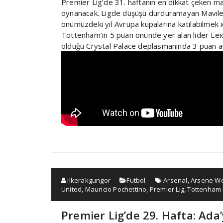
Premier Lig’de 31. haftanın en dikkat çeken m
oynanacak. Ligde düşüşü durduramayan Maviler
önümüzdeki yıl Avrupa kupalarına katılabilmek i
Tottenham’ın 5 puan önünde yer alan lider Leice
olduğu Crystal Palace deplasmanında 3 puan a
ilkerakgungor
Futbol
Arsenal
,
Arsene W
United
,
Mauricio Pochettino
,
Premier Lig
,
Tottenham 
Premier Lig’de 29. Hafta: Ada