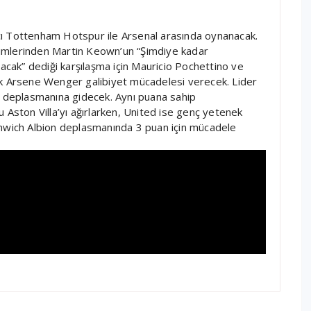
çı Tottenham Hotspur ile Arsenal arasında oynanacak.
 isimlerinden Martin Keown’un “Şimdiye kadar
ak” dediği karşılaşma için Mauricio Pochettino ve
ak Arsene Wenger galibiyet mücadelesi verecek. Lider
d deplasmanına gidecek. Aynı puana sahip
 Aston Villa’yı ağırlarken, United ise genç yetenek
wich Albion deplasmanında 3 puan için mücadele