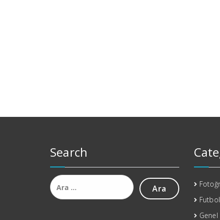
Search
Cate
Arama:
Fotoğr
Futbol
Genel