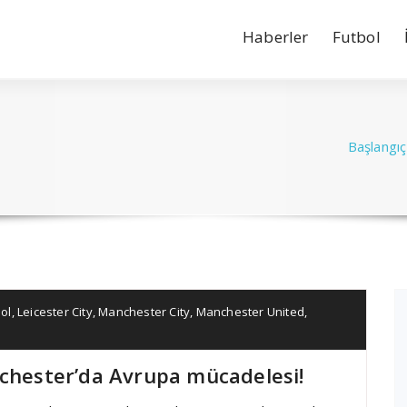
Haberler
Futbol
Başlangıç
bol
,
Leicester City
,
Manchester City
,
Manchester United
,
nchester’da Avrupa mücadelesi!