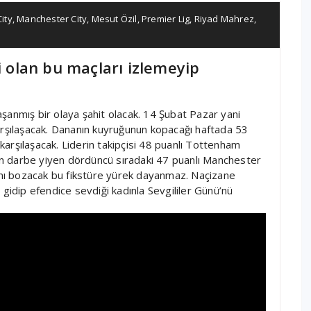
City
,
Manchester City
,
Mesut Özil
,
Premier Lig
,
Riyad Mahrez
,
i olan bu maçları izlemeyip
şanmış bir olaya şahit olacak. 14 Şubat Pazar yani
e karşılaşacak. Dananın kuyruğunun kopacağı haftada 53
e karşılaşacak. Liderin takipçisi 48 puanlı Tottenham
n darbe yiyen dördüncü sıradaki 47 puanlı Manchester
sını bozacak bu fikstüre yürek dayanmaz. Naçizane
 gidip efendice sevdiği kadınla Sevgililer Günü’nü