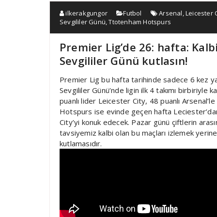
ilkerakgungor
Futbol
Arsenal
,
Leicester 
Sevgililer Günü
,
Ttotenham Hotspurs
Premier Lig’de 26: hafta: Kalb
Sevgililer Günü kutlasın!
Premier Lig bu hafta tarihinde sadece 6 kez ya
Sevgililer Günü’nde ligin ilk 4 takımı birbiriyl
puanlı lider Leicester City, 48 puanlı Arsenal’l
Hotspurs ise evinde geçen hafta Leciester’da
City’yi konuk edecek. Pazar günü çiftlerin ara
tavsiyemiz kalbi olan bu maçları izlemek yerine
kutlamasıdır.