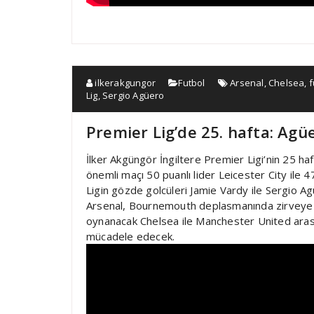
ilkerakgungor
Futbol
Arsenal
,
Chelsea
,
f
Lig
,
Sergio Agüero
Premier Lig’de 25. hafta: Agü
İlker Akgüngör İngiltere Premier Ligi’nin 25 h
önemli maçı 50 puanlı lider Leicester City ile 
Ligin gözde golcüleri Jamie Vardy ile Sergio Ag
Arsenal, Bournemouth deplasmanında zirveye 
oynanacak Chelsea ile Manchester United arası
mücadele edecek.