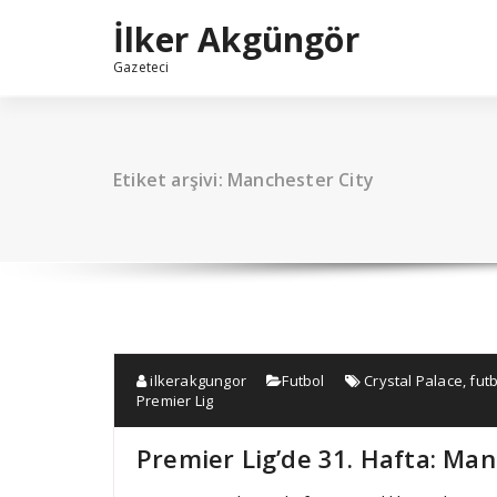
İçeriğe
İlker Akgüngör
geç
Gazeteci
Etiket arşivi: Manchester City
ilkerakgungor
Futbol
Crystal Palace
,
fut
Premier Lig
Premier Lig’de 31. Hafta: Ma