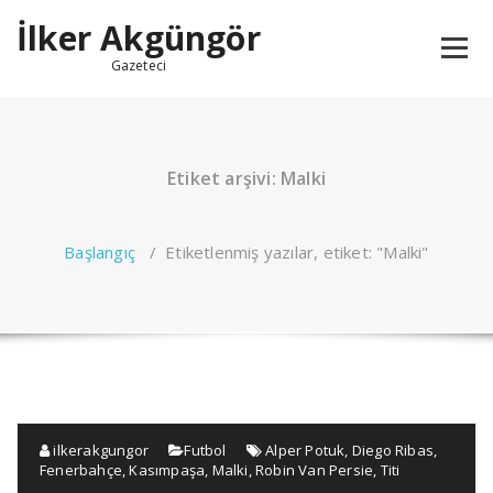
İçeriğe
İlker Akgüngör
geç
Gazeteci
Etiket arşivi: Malki
Başlangıç
/
Etiketlenmiş yazılar, etiket: "Malki"
ilkerakgungor
Futbol
Alper Potuk
,
Diego Ribas
,
Fenerbahçe
,
Kasımpaşa
,
Malki
,
Robin Van Persie
,
Titi