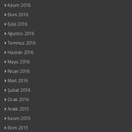
Kasım 2016
Ekim 2016
Eylül 2016
Ağustos 2016
Temmuz 2016
Haziran 2016
Mayıs 2016
Nisan 2016
Mart 2016
Şubat 2016
Ocak 2016
Aralık 2015
Kasım 2015
Ekim 2015