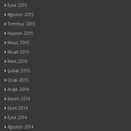
Eylül 2015
Ağustos 2015
Temmuz 2015
Haziran 2015
Mayıs 2015
Nisan 2015
Mart 2015
Şubat 2015
Ocak 2015
Aralık 2014
Kasım 2014
Ekim 2014
Eylül 2014
Ağustos 2014