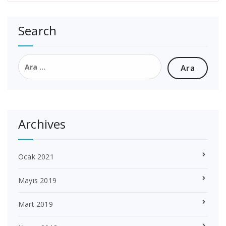
Search
Arama:
Archives
Ocak 2021
Mayıs 2019
Mart 2019