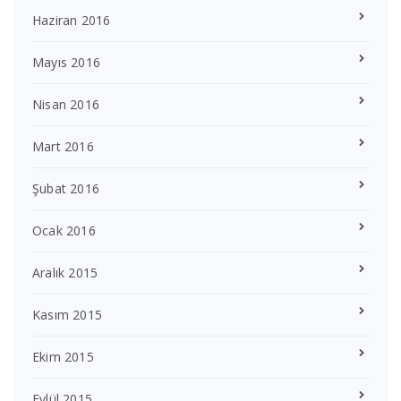
Haziran 2016
Mayıs 2016
Nisan 2016
Mart 2016
Şubat 2016
Ocak 2016
Aralık 2015
Kasım 2015
Ekim 2015
Eylül 2015