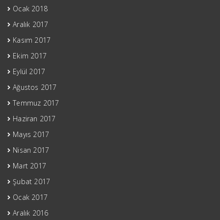
Ocak 2018
Aralık 2017
Kasım 2017
Ekim 2017
Eylül 2017
Ağustos 2017
Temmuz 2017
Haziran 2017
Mayıs 2017
Nisan 2017
Mart 2017
Şubat 2017
Ocak 2017
Aralık 2016