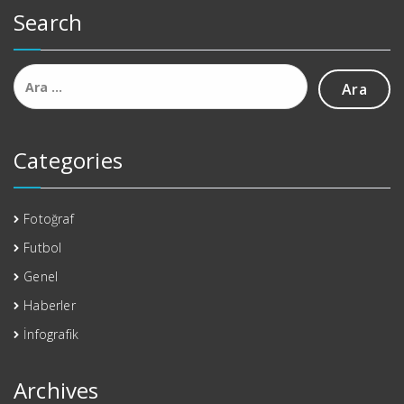
Search
Arama:
Categories
Fotoğraf
Futbol
Genel
Haberler
İnfografik
Archives