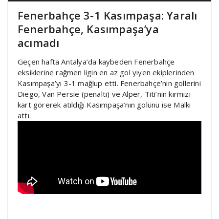
Fenerbahçe 3-1 Kasımpaşa: Yaralı
Fenerbahçe, Kasımpaşa’ya
acımadı
Geçen hafta Antalya’da kaybeden Fenerbahçe
eksiklerine rağmen ligin en az gol yiyen ekiplerinden
Kasımpaşa’yı 3-1 mağlup etti. Fenerbahçe’nin gollerini
Diego, Van Persie (penaltı) ve Alper, Titi’nin kırmızı
kart görerek atıldığı Kasımpaşa’nın golünü ise Malki
attı.