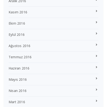
Aralık 2016
Kasım 2016
Ekim 2016
Eylül 2016
Ağustos 2016
Temmuz 2016
Haziran 2016
Mayıs 2016
Nisan 2016
Mart 2016