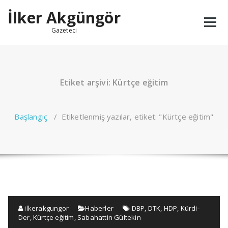
İçeriğe
İlker Akgüngör
geç
Gazeteci
Etiket arşivi: Kürtçe eğitim
Başlangıç
/
Etiketlenmiş yazılar, etiket: "Kürtçe eğitim"
ilkerakgungor
Haberler
DBP
,
DTK
,
HDP
,
Kürdi-
Der
,
Kürtçe eğitim
,
Sabahattin Gültekin