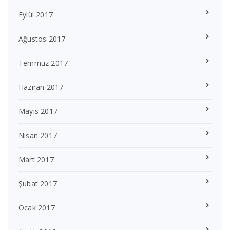
Eylül 2017
Ağustos 2017
Temmuz 2017
Haziran 2017
Mayıs 2017
Nisan 2017
Mart 2017
Şubat 2017
Ocak 2017