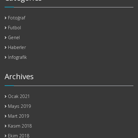
Fotoğraf
Futbol
Genel
Haberler
İnfografik
Archives
Ocak 2021
Mayıs 2019
Mart 2019
Kasım 2018
Ekim 2018