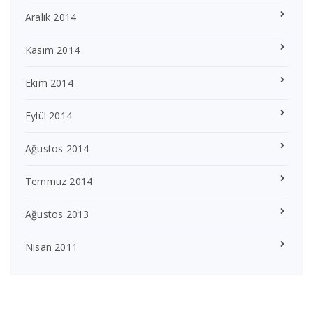
Aralık 2014
Kasım 2014
Ekim 2014
Eylül 2014
Ağustos 2014
Temmuz 2014
Ağustos 2013
Nisan 2011