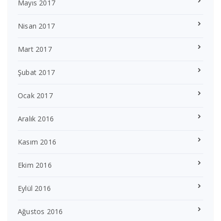
Mayıs 2017
Nisan 2017
Mart 2017
Şubat 2017
Ocak 2017
Aralık 2016
Kasım 2016
Ekim 2016
Eylül 2016
Ağustos 2016