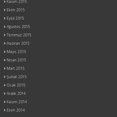
Kasım 2015
Ekim 2015
Eylül 2015
Ağustos 2015
Temmuz 2015
Haziran 2015
Mayıs 2015
Nisan 2015
Mart 2015
Şubat 2015
Ocak 2015
Aralık 2014
Kasım 2014
Ekim 2014