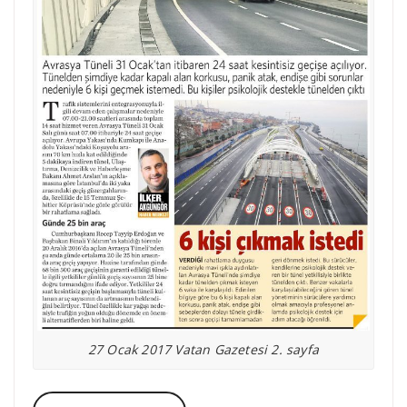
27 Ocak 2017 Vatan Gazetesi 2. sayfa