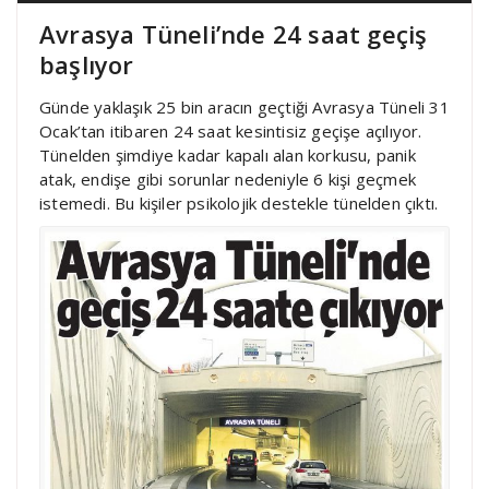
Avrasya Tüneli’nde 24 saat geçiş
başlıyor
Günde yaklaşık 25 bin aracın geçtiği Avrasya Tüneli 31
Ocak’tan itibaren 24 saat kesintisiz geçişe açılıyor.
Tünelden şimdiye kadar kapalı alan korkusu, panik
atak, endişe gibi sorunlar nedeniyle 6 kişi geçmek
istemedi. Bu kişiler psikolojik destekle tünelden çıktı.