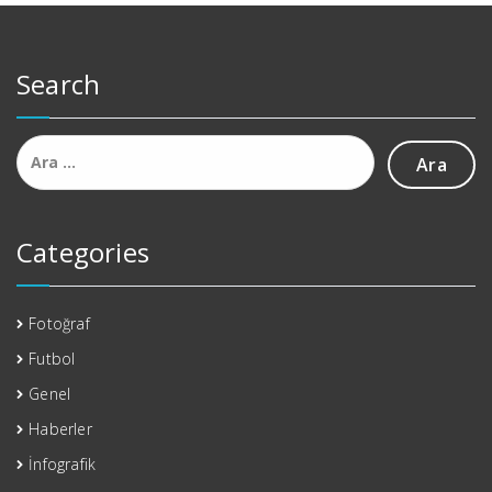
Search
Arama:
Categories
Fotoğraf
Futbol
Genel
Haberler
İnfografik