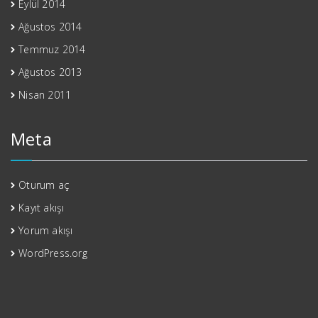
Eylül 2014
Ağustos 2014
Temmuz 2014
Ağustos 2013
Nisan 2011
Meta
Oturum aç
Kayıt akışı
Yorum akışı
WordPress.org