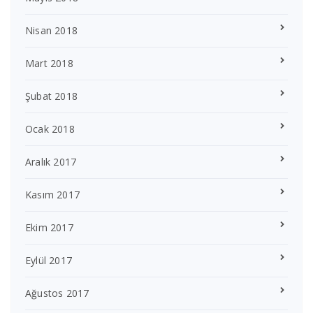
Nisan 2018
Mart 2018
Şubat 2018
Ocak 2018
Aralık 2017
Kasım 2017
Ekim 2017
Eylül 2017
Ağustos 2017