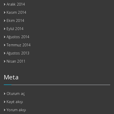
Aralık 2014
Kasım 2014
Ekim 2014
Eylül 2014
Ağustos 2014
Temmuz 2014
Ağustos 2013
Nisan 2011
Meta
Oturum aç
Kayıt akışı
Yorum akışı