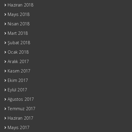
Haziran 2018
Mayıs 2018
Nisan 2018
Mart 2018
Şubat 2018
Ocak 2018
Aralık 2017
Kasım 2017
Ekim 2017
Eylül 2017
Ağustos 2017
Temmuz 2017
Haziran 2017
Mayıs 2017