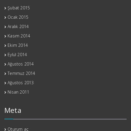
Şubat 2015
Ocak 2015
Aralık 2014
Kasım 2014
Ekim 2014
Eylül 2014
Ağustos 2014
Temmuz 2014
Ağustos 2013
Nisan 2011
Meta
Oturum aç