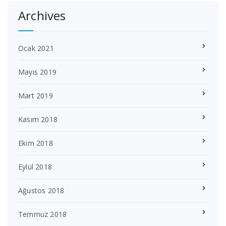
Archives
Ocak 2021
Mayıs 2019
Mart 2019
Kasım 2018
Ekim 2018
Eylül 2018
Ağustos 2018
Temmuz 2018