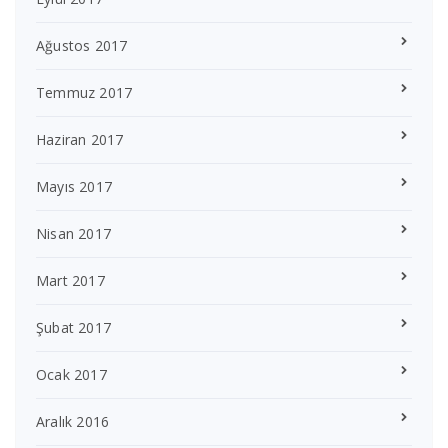
Ağustos 2017
Temmuz 2017
Haziran 2017
Mayıs 2017
Nisan 2017
Mart 2017
Şubat 2017
Ocak 2017
Aralık 2016