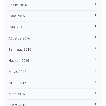
Kasım 2016
Ekim 2016
Eylül 2016
Ağustos 2016
Temmuz 2016
Haziran 2016
Mayıs 2016
Nisan 2016
Mart 2016
Şubat 2016