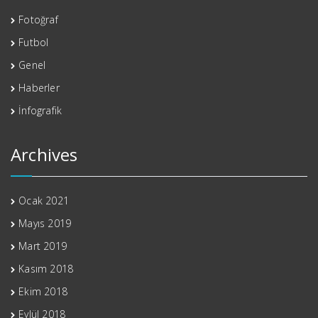
Fotoğraf
Futbol
Genel
Haberler
İnfografik
Archives
Ocak 2021
Mayıs 2019
Mart 2019
Kasım 2018
Ekim 2018
Eylül 2018