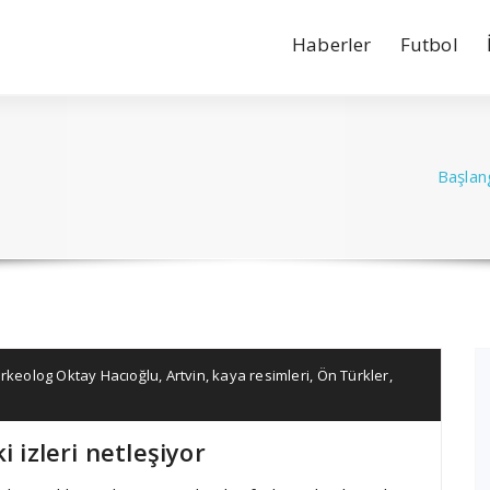
Haberler
Futbol
Başlan
rkeolog Oktay Hacıoğlu
,
Artvin
,
kaya resimleri
,
Ön Türkler
,
 izleri netleşiyor