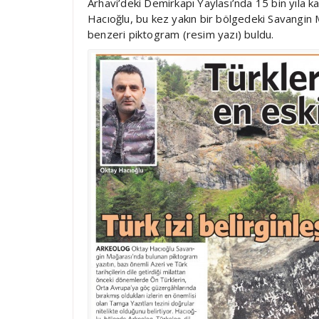
Arhavi’deki Demirkapı Yaylası’nda 15 bin yıla 
Hacıoğlu, bu kez yakın bir bölgedeki Savangin 
benzeri piktogram (resim yazı) buldu.