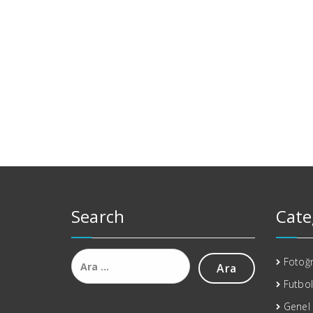
Search
Cate
Arama:
Fotoğr
Futbol
Genel