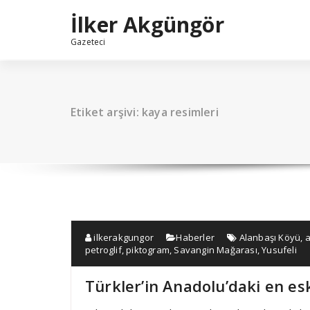
İçeriğe
İlker Akgüngör
geç
Gazeteci
Etiket arşivi: kaya resimleri
ilkerakgungor
Haberler
Alanbaşı Köyü
,
a
petroglif
,
piktogram
,
Savangin Mağarası
,
Yusufeli
Türkler’in Anadolu’daki en eski