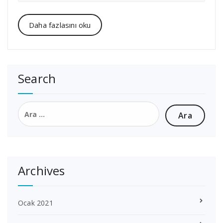
Daha fazlasını oku
Search
Arama:
Archives
Ocak 2021