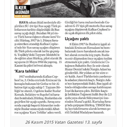
26 Kasım 2015 Vatan Gazetesi 13. sayfa