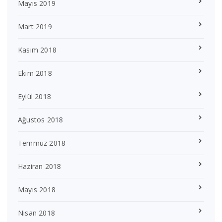
Mayıs 2019
Mart 2019
Kasım 2018
Ekim 2018
Eylül 2018
Ağustos 2018
Temmuz 2018
Haziran 2018
Mayıs 2018
Nisan 2018