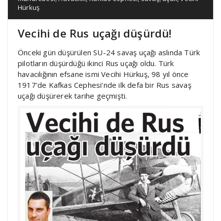
Hürkuş
Vecihi de Rus uçağı düşürdü!
Önceki gün düşürülen SU-24 savaş uçağı aslında Türk
pilotların düşürdüğü ikinci Rus uçağı oldu. Türk
havacılığının efsane ismi Vecihi Hürkuş, 98 yıl önce
1917’de Kafkas Cephesi’nde ilk defa bir Rus savaş
uçağı düşürerek tarihe geçmişti.