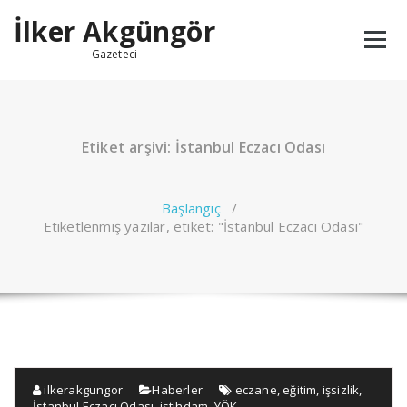
İçeriğe
İlker Akgüngör
geç
Gazeteci
Etiket arşivi: İstanbul Eczacı Odası
Başlangıç
/
Etiketlenmiş yazılar, etiket: "İstanbul Eczacı Odası"
ilkerakgungor
Haberler
eczane
,
eğitim
,
işsizlik
,
İstanbul Eczacı Odası
,
istihdam
,
YÖK