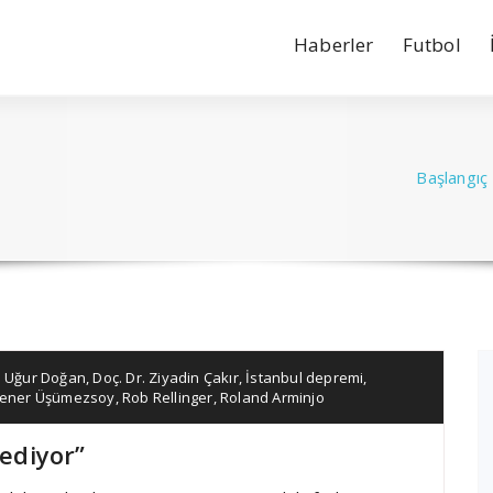
Haberler
Futbol
Başlangıç
. Uğur Doğan
,
Doç. Dr. Ziyadin Çakır
,
İstanbul depremi
,
 Şener Üşümezsoy
,
Rob Rellinger
,
Roland Arminjo
 ediyor”