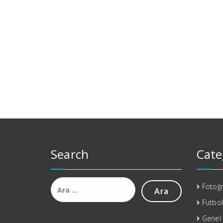
Search
Cate
Arama:
Fotoğr
Futbol
Genel