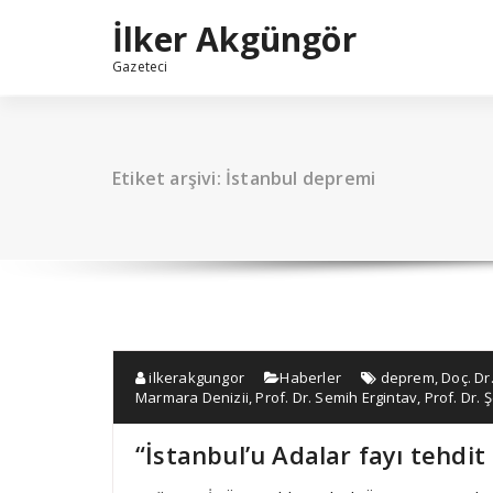
İçeriğe
İlker Akgüngör
geç
Gazeteci
Etiket arşivi: İstanbul depremi
ilkerakgungor
Haberler
deprem
,
Doç. Dr
Marmara Denizii
,
Prof. Dr. Semih Ergintav
,
Prof. Dr.
“İstanbul’u Adalar fayı tehdit