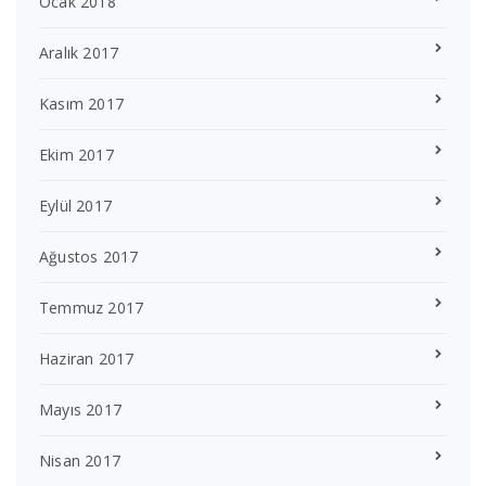
Ocak 2018
Aralık 2017
Kasım 2017
Ekim 2017
Eylül 2017
Ağustos 2017
Temmuz 2017
Haziran 2017
Mayıs 2017
Nisan 2017