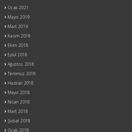
Ocak 2021
Mayıs 2019
Mart 2019
Kasım 2018
Ekim 2018
Eylül 2018
Ağustos 2018
Temmuz 2018
Haziran 2018
Mayıs 2018
Nisan 2018
Mart 2018
Şubat 2018
Ocak 2018