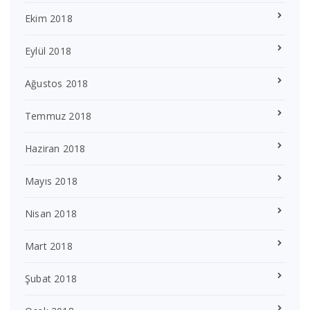
Ekim 2018
Eylül 2018
Ağustos 2018
Temmuz 2018
Haziran 2018
Mayıs 2018
Nisan 2018
Mart 2018
Şubat 2018