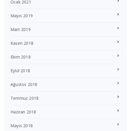
Ocak 2021
Mayıs 2019
Mart 2019
Kasım 2018
Ekim 2018
Eylül 2018
Ağustos 2018
Temmuz 2018
Haziran 2018
Mayıs 2018