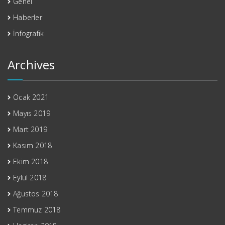
Genel
Haberler
İnfografik
Archives
Ocak 2021
Mayıs 2019
Mart 2019
Kasım 2018
Ekim 2018
Eylül 2018
Ağustos 2018
Temmuz 2018