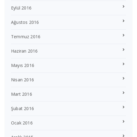
Eylül 2016
Ağustos 2016
Temmuz 2016
Haziran 2016
Mayıs 2016
Nisan 2016
Mart 2016
Şubat 2016
Ocak 2016