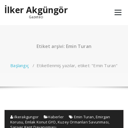
İçeriğe
İlker Akgüngör
geç
Gazeteci
Etiket arşivi: Emin Turan
Başlangıç
/
Etiketlenmiş yazılar, etiket: "Emin Turan"
ilkerakgungor
Haberler
Emin Turan
,
Emirgan
Korusu
,
Emlak Konut GYO
,
Kuzey Ormanları Savunması
,
Sarıyer Kent Dayanışması