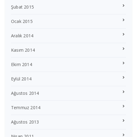
Şubat 2015
Ocak 2015
Aralık 2014
Kasım 2014
Ekim 2014
Eylül 2014
Ağustos 2014
Temmuz 2014
Ağustos 2013
Nisan 2011