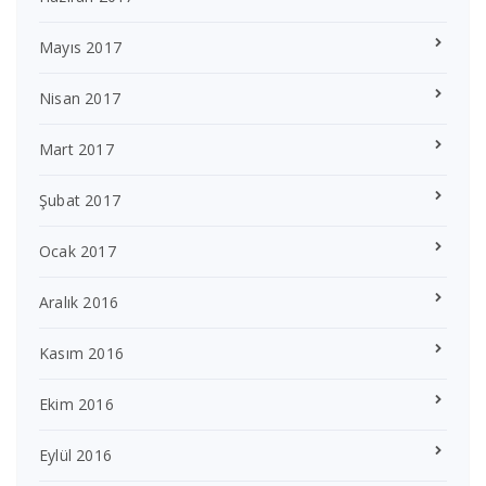
Mayıs 2017
Nisan 2017
Mart 2017
Şubat 2017
Ocak 2017
Aralık 2016
Kasım 2016
Ekim 2016
Eylül 2016