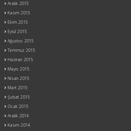
Aralık 2015
Kasım 2015
Ekim 2015
Eylül 2015
Ağustos 2015
Temmuz 2015
Haziran 2015
Mayıs 2015
Nisan 2015
Mart 2015
Şubat 2015
Ocak 2015
Aralık 2014
Kasım 2014