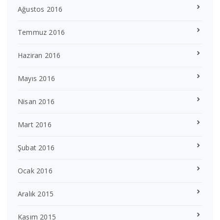
Ağustos 2016
Temmuz 2016
Haziran 2016
Mayıs 2016
Nisan 2016
Mart 2016
Şubat 2016
Ocak 2016
Aralık 2015
Kasım 2015