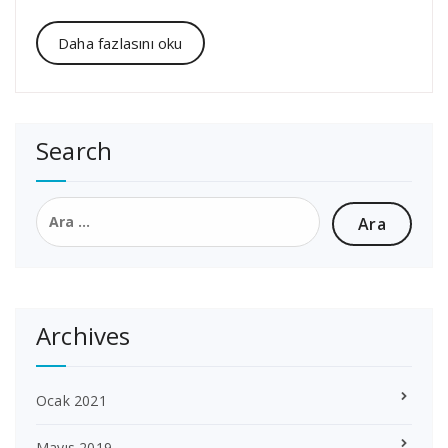
Daha fazlasını oku
Search
Arama:
Archives
Ocak 2021
Mayıs 2019