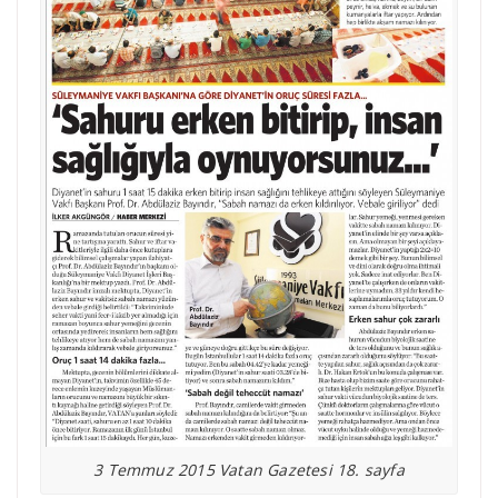
3 Temmuz 2015 Vatan Gazetesi 18. sayfa