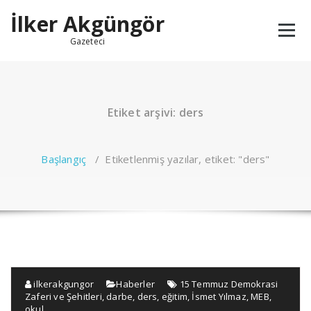
İçeriğe
İlker Akgüngör
geç
Gazeteci
Etiket arşivi: ders
Başlangıç
/
Etiketlenmiş yazılar, etiket: "ders"
ilkerakgungor
Haberler
15 Temmuz Demokrasi
Zaferi ve Şehitleri
,
darbe
,
ders
,
eğitim
,
İsmet Yılmaz
,
MEB
,
okul