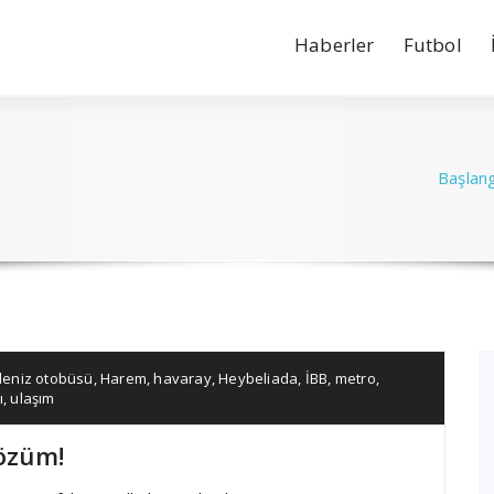
Haberler
Futbol
Başlang
deniz otobüsü
,
Harem
,
havaray
,
Heybeliada
,
İBB
,
metro
,
ı
,
ulaşım
çözüm!