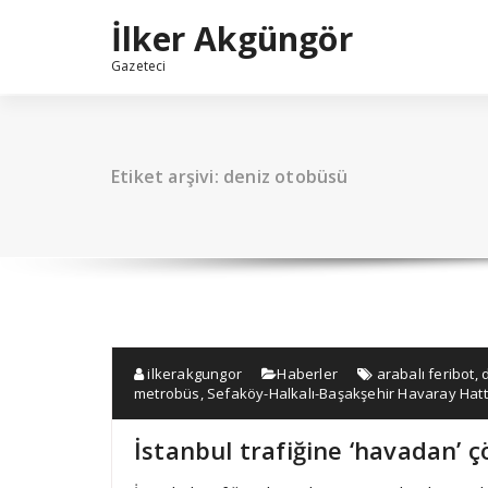
İçeriğe
İlker Akgüngör
geç
Gazeteci
Etiket arşivi: deniz otobüsü
ilkerakgungor
Haberler
arabalı feribot
,
metrobüs
,
Sefaköy-Halkalı-Başakşehir Havaray Hatt
İstanbul trafiğine ‘havadan’ 