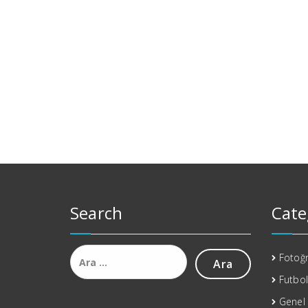
Search
Cate
Arama:
Fotoğr
Futbol
Genel