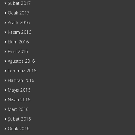
Şubat 2017
Ocak 2017
Aralık 2016
Kasım 2016
Ekim 2016
Eylül 2016
Ağustos 2016
Temmuz 2016
Haziran 2016
Mayıs 2016
Nisan 2016
Mart 2016
Şubat 2016
Ocak 2016