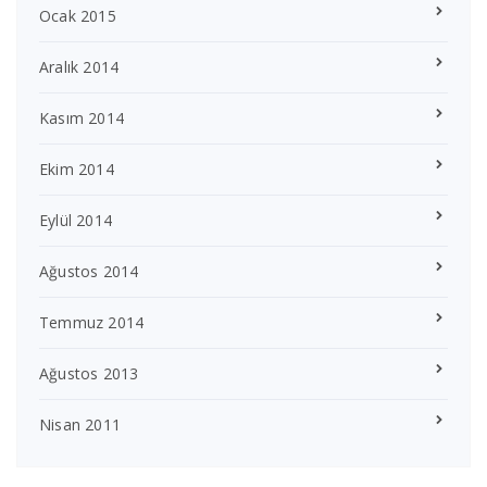
Ocak 2015
Aralık 2014
Kasım 2014
Ekim 2014
Eylül 2014
Ağustos 2014
Temmuz 2014
Ağustos 2013
Nisan 2011