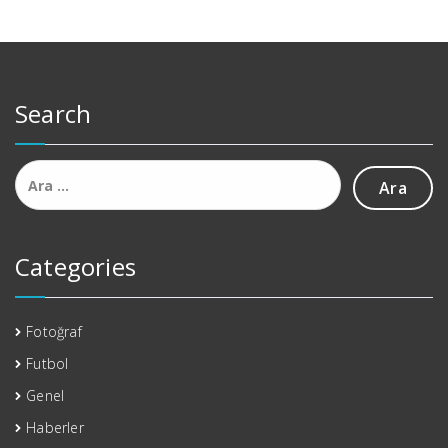
Search
Arama:
Categories
Fotoğraf
Futbol
Genel
Haberler