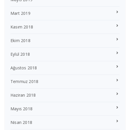
Mart 2019
Kasım 2018
Ekim 2018
Eylül 2018
Ağustos 2018
Temmuz 2018
Haziran 2018
Mayıs 2018
Nisan 2018