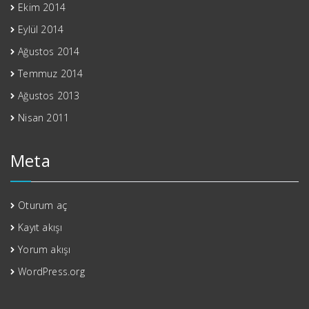
Ekim 2014
Eylül 2014
Ağustos 2014
Temmuz 2014
Ağustos 2013
Nisan 2011
Meta
Oturum aç
Kayıt akışı
Yorum akışı
WordPress.org