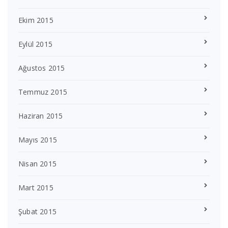
Ekim 2015
Eylül 2015
Ağustos 2015
Temmuz 2015
Haziran 2015
Mayıs 2015
Nisan 2015
Mart 2015
Şubat 2015