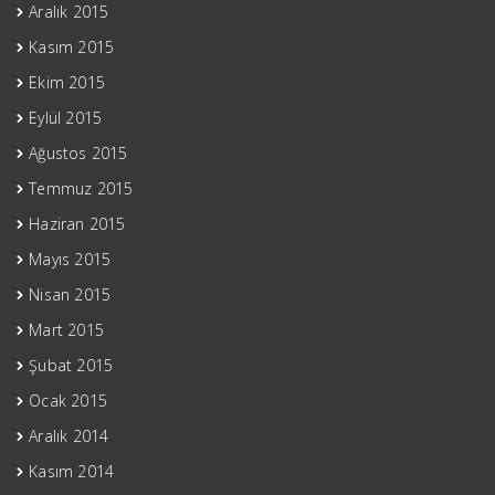
Aralık 2015
Kasım 2015
Ekim 2015
Eylül 2015
Ağustos 2015
Temmuz 2015
Haziran 2015
Mayıs 2015
Nisan 2015
Mart 2015
Şubat 2015
Ocak 2015
Aralık 2014
Kasım 2014