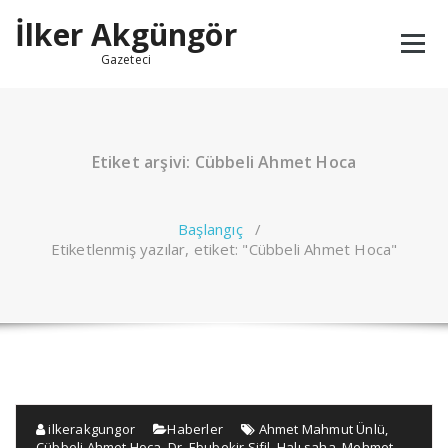
İçeriğe
İlker Akgüngör
geç
Gazeteci
Etiket arşivi: Cübbeli Ahmet Hoca
Başlangıç
/
Etiketlenmiş yazılar, etiket: "Cübbeli Ahmet Hoca"
ilkerakgungor
Haberler
Ahmet Mahmut Ünlü
,
Cübbeli Ahmet Hoca
,
Dr. Ebubekir Sifil
,
Halı saha
,
Mehmet