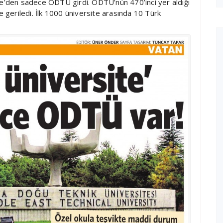
ye’den sadece ODTÜ girdi. ODTÜ’nün 470’inci yer aldığı
e geriledi. İlk 1000 üniversite arasında 10 Türk