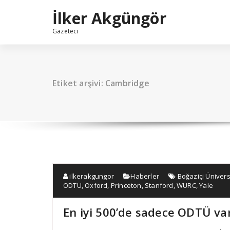
İçeriğe
İlker Akgüngör
geç
Gazeteci
Etiket arşivi: Cambridge
ilkerakgungor
Haberler
Boğaziçi Ünivers
ODTÜ
,
Oxford
,
Princeton
,
Stanford
,
WURC
,
Yale
En iyi 500’de sadece ODTÜ var