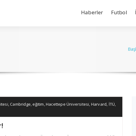
Haberler
Futbol
Baş
itesi
,
Cambridge
,
eğitim
,
Hacettepe Üniversitesi
,
Harvard
,
İTÜ
,
!