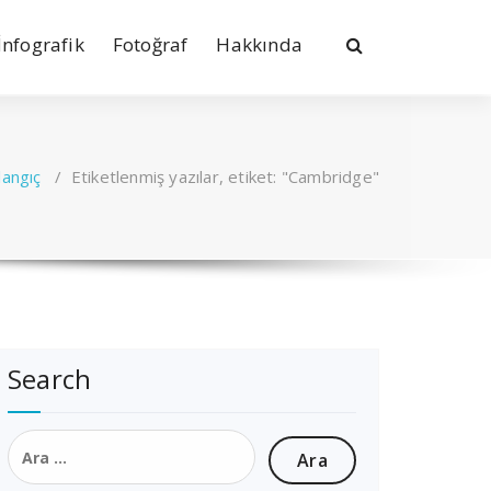
İnfografik
Fotoğraf
Hakkında
langıç
/
Etiketlenmiş yazılar, etiket: "Cambridge"
Search
Arama: