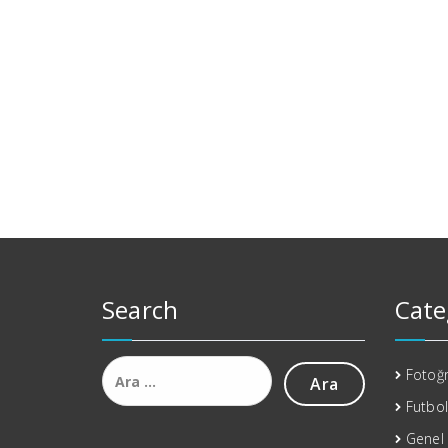
Search
Cate
Arama:
Fotoğr
Futbol
Genel