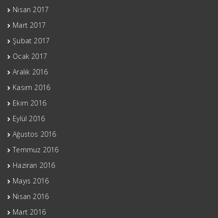
Nisan 2017
Mart 2017
Şubat 2017
Ocak 2017
Aralık 2016
Kasım 2016
Ekim 2016
Eylül 2016
Ağustos 2016
Temmuz 2016
Haziran 2016
Mayıs 2016
Nisan 2016
Mart 2016