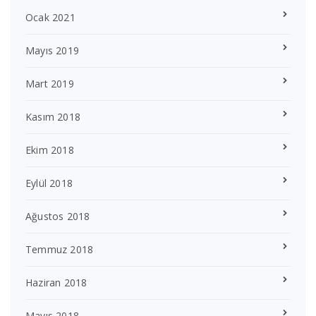
Ocak 2021
Mayıs 2019
Mart 2019
Kasım 2018
Ekim 2018
Eylül 2018
Ağustos 2018
Temmuz 2018
Haziran 2018
Mayıs 2018