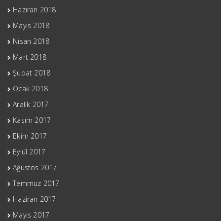
Haziran 2018
Mayıs 2018
Nisan 2018
Mart 2018
Şubat 2018
Ocak 2018
Aralık 2017
Kasım 2017
Ekim 2017
Eylül 2017
Ağustos 2017
Temmuz 2017
Haziran 2017
Mayıs 2017