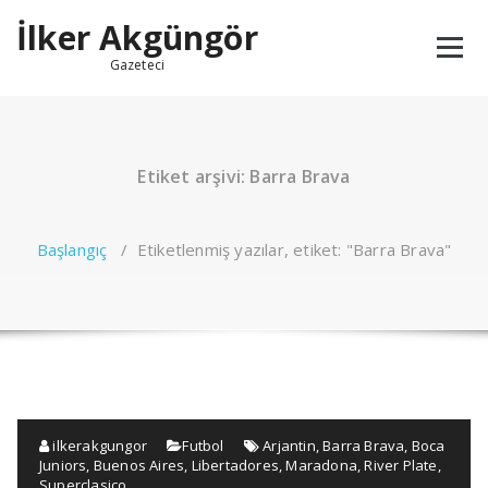
İçeriğe
İlker Akgüngör
geç
Gazeteci
Etiket arşivi: Barra Brava
Başlangıç
/
Etiketlenmiş yazılar, etiket: "Barra Brava"
ilkerakgungor
Futbol
Arjantin
,
Barra Brava
,
Boca
Juniors
,
Buenos Aires
,
Libertadores
,
Maradona
,
River Plate
,
Superclasico