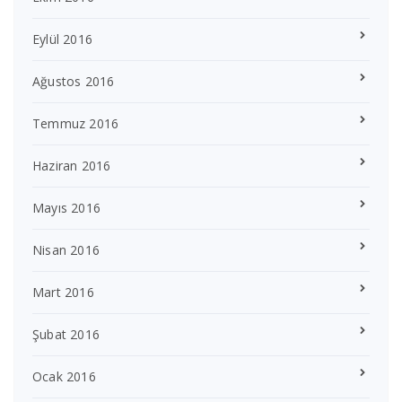
Eylül 2016
Ağustos 2016
Temmuz 2016
Haziran 2016
Mayıs 2016
Nisan 2016
Mart 2016
Şubat 2016
Ocak 2016