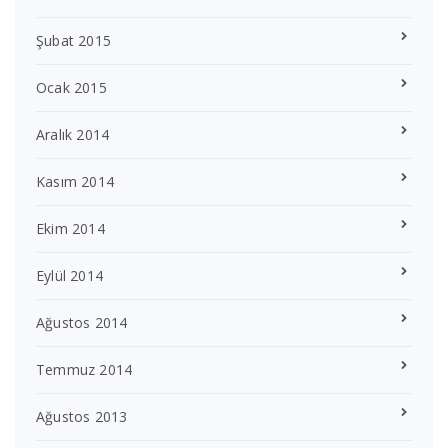
Şubat 2015
Ocak 2015
Aralık 2014
Kasım 2014
Ekim 2014
Eylül 2014
Ağustos 2014
Temmuz 2014
Ağustos 2013