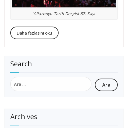
Yıllarboyu Tarih Dergisi 87. Sayı
Daha fazlasını oku
Search
Arama:
Archives