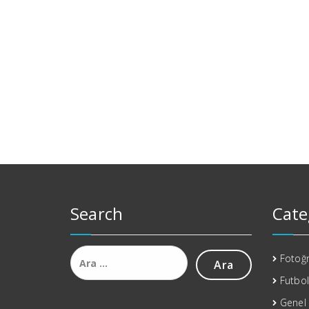
Search
Cate
Arama:
Fotoğr
Futbol
Genel