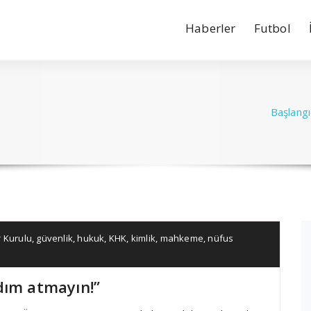
Haberler
Futbol
Başlangı
 Kurulu
,
güvenlik
,
hukuk
,
KHK
,
kimlik
,
mahkeme
,
nüfus
dım atmayın!”