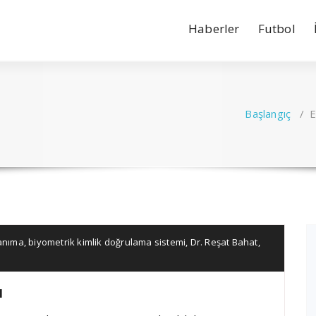
Haberler
Futbol
Başlangıç
/
E
tanıma
,
biyometrik kimlik doğrulama sistemi
,
Dr. Reşat Bahat
,
ı