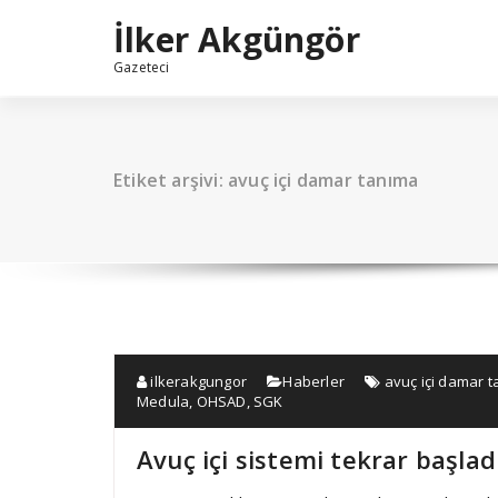
İçeriğe
İlker Akgüngör
geç
Gazeteci
Etiket arşivi: avuç içi damar tanıma
ilkerakgungor
Haberler
avuç içi damar 
Medula
,
OHSAD
,
SGK
Avuç içi sistemi tekrar başlad