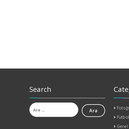
Search
Cate
Arama:
Fotoğr
Futbol
Genel