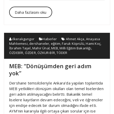
Daha fazlasını oku
ilkerakgungor
Haberler
Ahmet Akça
,
Anayasa
Mahkemesi
,
dershaneler
,
eğitim
,
Faruk Köprülü
,
Hami Koç
,
İbrahim Taşel
,
Mahir Ünal
,
MEB
,
Milli Eğitim Bakanlığı
,
ÖZDEBİR
,
ÖZDER
,
ÖZKUR-BİR
,
TÖDER
MEB: “Dönüşümden geri adım
yok”
Dershane temsilcileriyle Ankara’da yapılan toplantıda
MEB yetkilileri dönüşüm okulları olan temel liselerden
geri adım atılmayacağını belirtti. Bakanlık temel
liselere kayıtların devam edeceğini, veli ve öğrenciler
için endişe edecek bir durum olmadığını ifade etti.
AYM’nin kararıyla ilgili ortaya çıkan sorular için ise