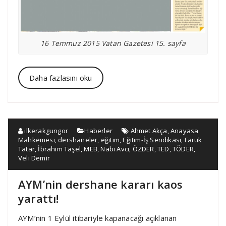
16 Temmuz 2015 Vatan Gazetesi 15. sayfa
Daha fazlasını oku
ilkerakgungor
Haberler
Ahmet Akça
,
Anayasa
Mahkemesi
,
dershaneler
,
eğitim
,
Eğitim-İş Sendikası
,
Faruk
Tatar
,
İbrahim Taşel
,
MEB
,
Nabi Avcı
,
ÖZDER
,
TED
,
TÖDER
,
Veli Demir
AYM’nin dershane kararı kaos
yarattı!
AYM’nin 1 Eylül itibariyle kapanacağı açıklanan