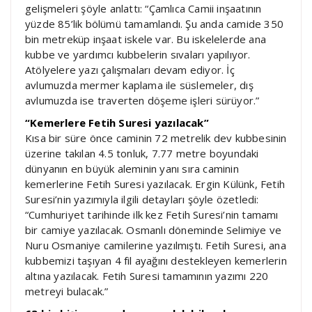
gelişmeleri şöyle anlattı: “Çamlıca Camii inşaatının
yüzde 85’lik bölümü tamamlandı. Şu anda camide 350
bin metreküp inşaat iskele var. Bu iskelelerde ana
kubbe ve yardımcı kubbelerin sıvaları yapılıyor.
Atölyelere yazı çalışmaları devam ediyor. İç
avlumuzda mermer kaplama ile süslemeler, dış
avlumuzda ise traverten döşeme işleri sürüyor.”
“Kemerlere Fetih Suresi yazılacak”
Kısa bir süre önce caminin 72 metrelik dev kubbesinin
üzerine takılan 4.5 tonluk, 7.77 metre boyundaki
dünyanın en büyük aleminin yanı sıra caminin
kemerlerine Fetih Suresi yazılacak. Ergin Külünk, Fetih
Suresi’nin yazımıyla ilgili detayları şöyle özetledi:
“Cumhuriyet tarihinde ilk kez Fetih Suresi’nin tamamı
bir camiye yazılacak. Osmanlı döneminde Selimiye ve
Nuru Osmaniye camilerine yazılmıştı. Fetih Suresi, ana
kubbemizi taşıyan 4 fil ayağını destekleyen kemerlerin
altına yazılacak. Fetih Suresi tamamının yazımı 220
metreyi bulacak.”