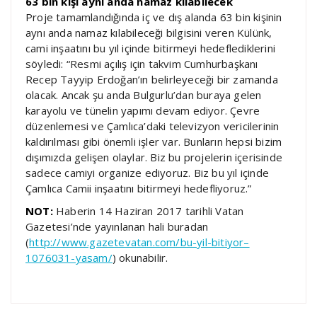
63 bin kişi aynı anda namaz kılabilecek
Proje tamamlandığında iç ve dış alanda 63 bin kişinin
aynı anda namaz kılabileceği bilgisini veren Külünk,
cami inşaatını bu yıl içinde bitirmeyi hedeflediklerini
söyledi: “Resmi açılış için takvim Cumhurbaşkanı
Recep Tayyip Erdoğan’ın belirleyeceği bir zamanda
olacak. Ancak şu anda Bulgurlu’dan buraya gelen
karayolu ve tünelin yapımı devam ediyor. Çevre
düzenlemesi ve Çamlıca’daki televizyon vericilerinin
kaldırılması gibi önemli işler var. Bunların hepsi bizim
dışımızda gelişen olaylar. Biz bu projelerin içerisinde
sadece camiyi organize ediyoruz. Biz bu yıl içinde
Çamlıca Camii inşaatını bitirmeyi hedefliyoruz.”
NOT:
Haberin 14 Haziran 2017 tarihli Vatan
Gazetesi’nde yayınlanan hali buradan
(
http://www.gazetevatan.com/bu-yil-bitiyor–
1076031-yasam/
) okunabilir.