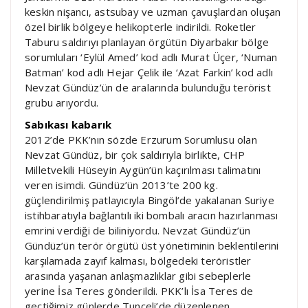
keskin nişancı, astsubay ve uzman çavuşlardan oluşan
özel birlik bölgeye helikopterle indirildi. Roketler
Taburu saldırıyı planlayan örgütün Diyarbakır bölge
sorumluları ‘Eylül Amed’ kod adlı Murat Üçer, ‘Numan
Batman’ kod adlı Hejar Çelik ile ‘Azat Farkin’ kod adlı
Nevzat Gündüz’ün de aralarında bulunduğu terörist
grubu arıyordu.
Sabıkası kabarık
2012’de PKK’nın sözde Erzurum Sorumlusu olan
Nevzat Gündüz, bir çok saldırıyla birlikte, CHP
Milletvekili Hüseyin Aygün’ün kaçırılması talimatını
veren isimdi. Gündüz’ün 2013’te 200 kg.
güçlendirilmiş patlayıcıyla Bingöl’de yakalanan Suriye
istihbaratıyla bağlantılı iki bombalı aracın hazırlanması
emrini verdiği de biliniyordu. Nevzat Gündüz’ün
Gündüz’ün terör örgütü üst yönetiminin beklentilerini
karşılamada zayıf kalması, bölgedeki teröristler
arasında yaşanan anlaşmazlıklar gibi sebeplerle
yerine İsa Teres gönderildi. PKK’lı İsa Teres de
geçtiğimiz günlerde Tunceli’de düzenlenen