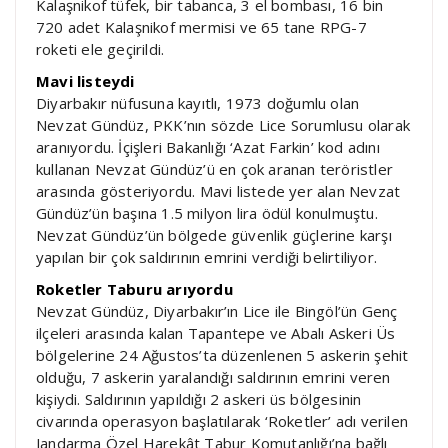
Kalaşnikof tüfek, bir tabanca, 3 el bombası, 16 bin
720 adet Kalaşnikof mermisi ve 65 tane RPG-7
roketi ele geçirildi.
Mavi listeydi
Diyarbakır nüfusuna kayıtlı, 1973 doğumlu olan
Nevzat Gündüz, PKK’nın sözde Lice Sorumlusu olarak
aranıyordu. İçişleri Bakanlığı ‘Azat Farkin’ kod adını
kullanan Nevzat Gündüz’ü en çok aranan teröristler
arasında gösteriyordu. Mavi listede yer alan Nevzat
Gündüz’ün başına 1.5 milyon lira ödül konulmuştu.
Nevzat Gündüz’ün bölgede güvenlik güçlerine karşı
yapılan bir çok saldırının emrini verdiği belirtiliyor.
Roketler Taburu arıyordu
Nevzat Gündüz, Diyarbakır’ın Lice ile Bingöl’ün Genç
ilçeleri arasında kalan Tapantepe ve Abalı Askeri Üs
bölgelerine 24 Ağustos’ta düzenlenen 5 askerin şehit
olduğu, 7 askerin yaralandığı saldırının emrini veren
kişiydi. Saldırının yapıldığı 2 askeri üs bölgesinin
civarında operasyon başlatılarak ‘Roketler’ adı verilen
Jandarma Özel Harekât Tabur Komutanlığı’na bağlı