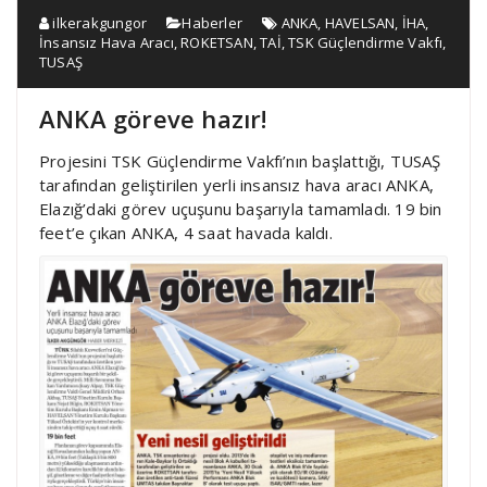
ilkerakgungor
Haberler
ANKA
,
HAVELSAN
,
İHA
,
İnsansız Hava Aracı
,
ROKETSAN
,
TAİ
,
TSK Güçlendirme Vakfı
,
TUSAŞ
ANKA göreve hazır!
Projesini TSK Güçlendirme Vakfı’nın başlattığı, TUSAŞ
tarafından geliştirilen yerli insansız hava aracı ANKA,
Elazığ’daki görev uçuşunu başarıyla tamamladı. 19 bin
feet’e çıkan ANKA, 4 saat havada kaldı.