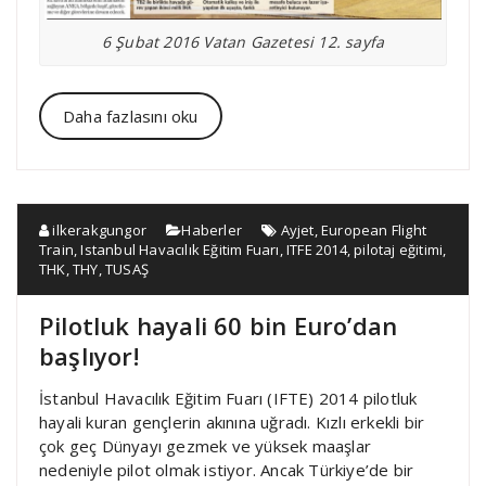
6 Şubat 2016 Vatan Gazetesi 12. sayfa
Daha fazlasını oku
ilkerakgungor
Haberler
Ayjet
,
European Flight
Train
,
Istanbul Havacılık Eğitim Fuarı
,
ITFE 2014
,
pilotaj eğitimi
,
THK
,
THY
,
TUSAŞ
Pilotluk hayali 60 bin Euro’dan
başlıyor!
İstanbul Havacılık Eğitim Fuarı (IFTE) 2014 pilotluk
hayali kuran gençlerin akınına uğradı. Kızlı erkekli bir
çok geç Dünyayı gezmek ve yüksek maaşlar
nedeniyle pilot olmak istiyor. Ancak Türkiye’de bir