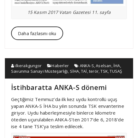
15 Kasım 2017 Vatan Gazetesi 11. sayfa
Daha fazlasını oku
ilkerakgungor
Haberler
ANKA-S
,
Aselsan
,
İHA
,
Savunma Sanayi Müsteşarlığı
,
SİHA
,
TAİ
,
terör
,
TSK
,
TUSAŞ
İstihbaratta ANKA-S dönemi
Geçtiğimiz Temmuz’da ilk kez uydu kontrollü uçuş
yapan ANKA-S İHA bu yılın sonunda TSK envanterine
giriyor. Uydu haberleşmesiyle binlerce kilometre
öteden uçurulabilen ANKA-S’ten 2017’de 6, 2018’de
ise 4 tane TSK’ya teslim edilecek.